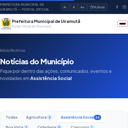
PREFEITURA MUNICIPAL DE
A-
A
A+
VLibras
UIRAMUTÃ — PORTAL OFICIAL
Prefeitura Municipal de Uiramutã
Portal Oficial do Município
Início
›
Notícias
Notícias do Município
Fique por dentro das ações, comunicados, eventos e
novidades em
Assistência Social
Todas
Agricultura
Assistência Social
3
54
Boa Vista
Cidadania
Concurso
2
11
1