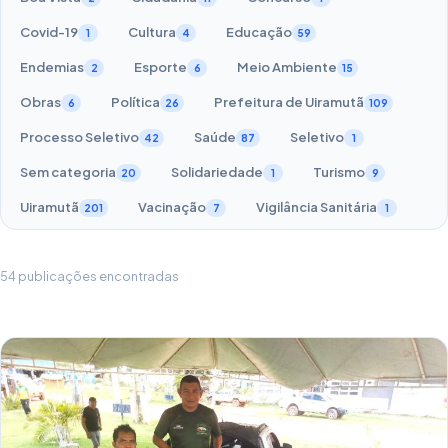
Covid-19
Cultura
Educação
1
4
59
Endemias
Esporte
Meio Ambiente
2
6
15
Obras
Política
Prefeitura de Uiramutã
6
26
109
Processo Seletivo
Saúde
Seletivo
42
87
1
Sem categoria
Solidariedade
Turismo
20
1
9
Uiramutã
Vacinação
Vigilância Sanitária
201
7
1
54 publicações encontradas