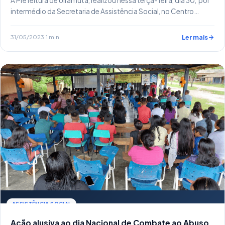
A Prefeitura de Uiramutã, realizou nessa terça-feira, dia 30, por
intermédio da Secretaria de Assistência Social, no Centro…
31/05/2023
·
1 min
Ler mais
ASSISTÊNCIA SOCIAL
Ação alusiva ao dia Nacional de Combate ao Abuso