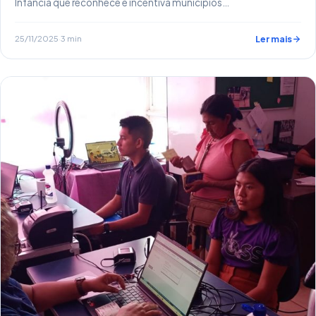
Infância que reconhece e incentiva municípios…
25/11/2025
·
3 min
Ler mais