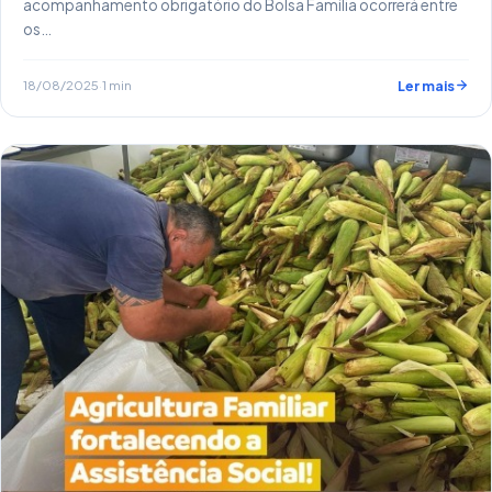
acompanhamento obrigatório do Bolsa Família ocorrerá entre
os…
18/08/2025
·
1 min
Ler mais