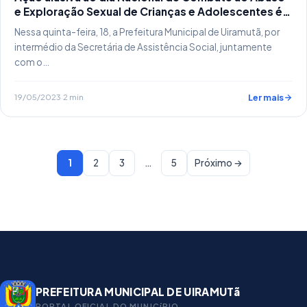
e Exploração Sexual de Crianças e Adolescentes é
realizado na comunidade Água Fria
Nessa quinta-feira, 18, a Prefeitura Municipal de Uiramutã, por
intermédio da Secretária de Assistência Social, juntamente
com o…
19/05/2023
·
2 min
Ler mais
1
2
3
…
5
Próximo →
PREFEITURA MUNICIPAL DE UIRAMUTã
PORTAL OFICIAL DO MUNICíPIO