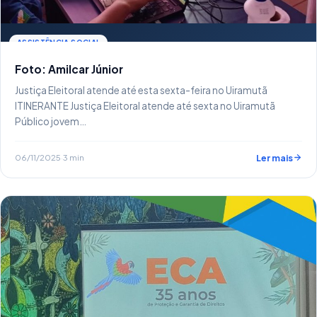
ASSISTÊNCIA SOCIAL
Foto: Amilcar Júnior
Justiça Eleitoral atende até esta sexta-feira no Uiramutã
ITINERANTE Justiça Eleitoral atende até sexta no Uiramutã
Público jovem…
06/11/2025
·
3 min
Ler mais