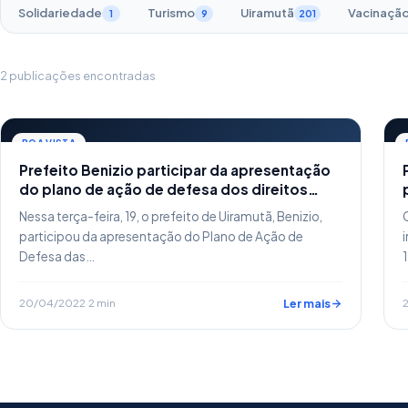
Solidariedade
Turismo
Uiramutã
Vacinaçã
1
9
201
2 publicações encontradas
BOA VISTA
Prefeito Benizio participar da apresentação
do plano de ação de defesa dos direitos
indígenas
Nessa terça-feira, 19, o prefeito de Uiramutã, Benizio,
participou da apresentação do Plano de Ação de
Defesa das…
20/04/2022
·
2 min
Ler mais