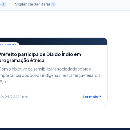
o
Vigilância Sanitária
7
1
BOA VISTA
Prefeito participa de Dia do Índio em
programação étnica
Com o objetivo de sensibilizar a sociedade sobre a
importância dos povos indígenas, nesta terça-feira, dia
19, a…
20/04/2022
·
1 min
Ler mais