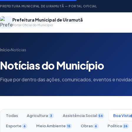
PREFEITURA MUNICIPAL DE UIRAMUTÃ — PORTAL OFICIAL
Prefeitura Municipal de Uiramutã
Portal Oficial do Município
Início
›
Notícias
Notícias do Município
Fique por dentro das ações, comunicados, eventos e novid
Todas
Agricultura
Assistência Social
Boa Vista
3
54
Esporte
Meio Ambiente
Obras
Política
6
15
6
26