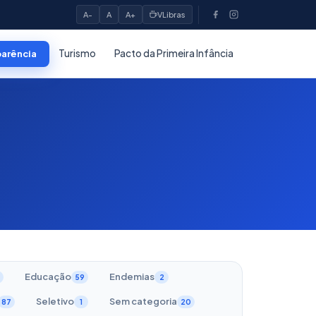
A-
A
A+
VLibras
Turismo
Pacto da Primeira Infância
parência
Educação
Endemias
59
2
Seletivo
Sem categoria
87
1
20