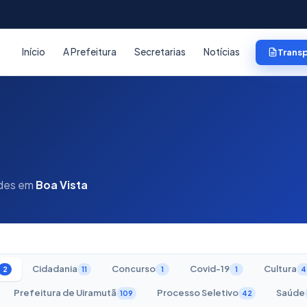
Início
A Prefeitura
Secretarias
Notícias
Trans
ades em
Boa Vista
Cidadania
Concurso
Covid-19
Cultura
2
11
1
1
4
Prefeitura de Uiramutã
Processo Seletivo
Saúde
109
42