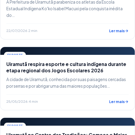
A Prefeitura de Uiramutã parabeniza os atletas da Escola
Estadual Indígena Ko'ko Isabel Macuxi pela conquista inédita
do…
22/07/2026
·
2 min
Ler mais
ESPORTE
Uiramutã respira esporte e cultura indígena durante
etapa regional dos Jogos Escolares 2026
A cidade de Uiramutã, conhecida por suas paisagens cercadas
por serras e por abrigar uma das maiores populações…
25/05/2026
·
4 min
Ler mais
ESPORTE
Uiramutã no Centro das Tradições: Começa o Maior