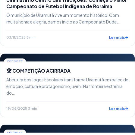
Campeonato de Futebol Indígena de Roraima
O município de Uiramutã vive um momento histórico! Com
muita honra e alegria, damos início ao Campeonato Duda…
03/11/2025
·
3 min
Ler mais
ESPORTE
🏆 COMPETIÇÃO ACIRRADA
Abertura dos Jogos Escolares transforma Uiramutã em palco de
emoção, cultura e protagonismo juvenil Na fronteira extrema
do…
19/06/2025
·
3 min
Ler mais
ESPORTE