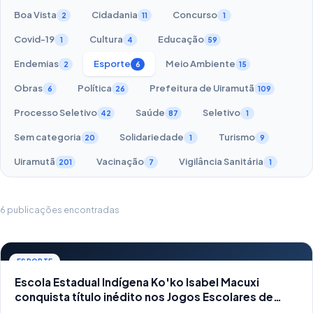
Boa Vista
Cidadania
Concurso
2
11
1
Covid-19
Cultura
Educação
1
4
59
Endemias
Esporte
Meio Ambiente
2
6
15
Obras
Política
Prefeitura de Uiramutã
6
26
109
Processo Seletivo
Saúde
Seletivo
42
87
1
Sem categoria
Solidariedade
Turismo
20
1
9
Uiramutã
Vacinação
Vigilância Sanitária
201
7
1
6 publicações encontradas
ESPORTE
Escola Estadual Indígena Ko'ko Isabel Macuxi
conquista título inédito nos Jogos Escolares de
Roraima 2026