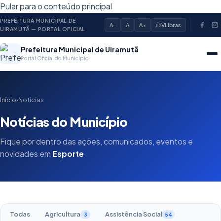
Pular para o conteúdo principal
PREFEITURA MUNICIPAL DE
A-
A
A+
VLibras
UIRAMUTÃ — PORTAL OFICIAL
Prefeitura Municipal de Uiramutã
Portal Oficial do Município
Início
›
Notícias
Notícias do Município
Fique por dentro das ações, comunicados, eventos e
novidades em
Esporte
Todas
Agricultura
Assistência Social
3
54