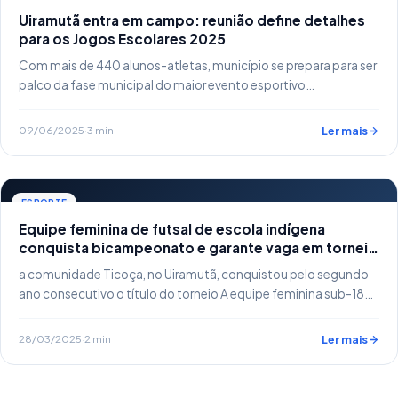
Uiramutã entra em campo: reunião define detalhes
para os Jogos Escolares 2025
Com mais de 440 alunos-atletas, município se prepara para ser
palco da fase municipal do maior evento esportivo…
09/06/2025
·
3 min
Ler mais
ESPORTE
Equipe feminina de futsal de escola indígena
conquista bicampeonato e garante vaga em torneio
nacional
a comunidade Ticoça, no Uiramutã, conquistou pelo segundo
ano consecutivo o título do torneio A equipe feminina sub-18…
28/03/2025
·
2 min
Ler mais