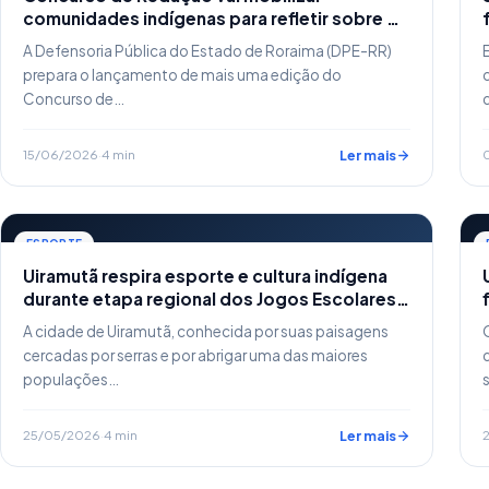
comunidades indígenas para refletir sobre os
direitos das mulheres
A Defensoria Pública do Estado de Roraima (DPE-RR)
prepara o lançamento de mais uma edição do
Concurso de…
15/06/2026
·
4 min
Ler mais
ESPORTE
Uiramutã respira esporte e cultura indígena
durante etapa regional dos Jogos Escolares
2026
A cidade de Uiramutã, conhecida por suas paisagens
cercadas por serras e por abrigar uma das maiores
populações…
25/05/2026
·
4 min
Ler mais