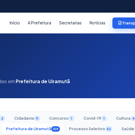
Início
A Prefeitura
Secretarias
Notícias
Trans
ades em
Prefeitura de Uiramutã
Cidadania
Concurso
Covid-19
Cultura
2
11
1
1
4
Prefeitura de Uiramutã
Processo Seletivo
Saúde
109
42