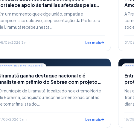
fortalece apoio às famílias afetadas pelas
Amo
enchentes em Uiramutã
cult
Em um momento que exige união, empatia e
A Pre
compromisso coletivo, a representação da Prefeitura
comun
de Uiramutã recebeu nesta…
socie
08/06/2026
·
3 min
Ler mais
01/0
PREFEITURA DE UIRAMUTÃ
PREF
Uiramutã ganha destaque nacional e é
Entr
finalista em prêmio do Sebrae com projeto
pro
inovador da Sala do Empreendedor
inte
O município de Uiramutã, localizado no extremo Norte
Nas 
de Roraima, conquistou reconhecimento nacional ao
front
se tornar finalista do…
diar
21/05/2026
·
3 min
Ler mais
18/0