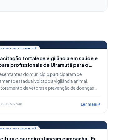
EITURA DE UIRAMUTÃ
citação fortalece vigilância em saúde e
ara profissionais de Uiramutã para o
rentamento de arboviroses e zoonoses
esentantes do município participaram de
amento estadual voltado à vigilância animal,
toramento de vetores e prevenção de doenças…
6/2026
·
5 min
Ler mais
EITURA DE UIRAMUTÃ
feitura e parceiros lançam campanha “Eu