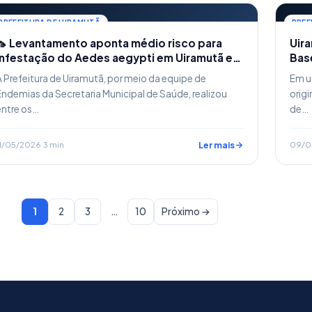
PREFEITURA DE UIRAMUTÃ
PREF
🦟 Levantamento aponta médio risco para
Uir
infestação do Aedes aegypti em Uiramutã e
Bas
reforça alerta à população
des
A Prefeitura de Uiramutã, por meio da equipe de
Em u
com
Endemias da Secretaria Municipal de Saúde, realizou
origi
entre os…
de…
11/05/2026
·
3 min
Ler mais
09/0
1
2
3
…
10
Próximo →