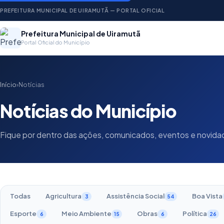
PREFEITURA MUNICIPAL DE UIRAMUTÃ — PORTAL OFICIAL
Prefeitura Municipal de Uiramutã
Portal Oficial do Município
Início
›
Notícias
Notícias do Município
Fique por dentro das ações, comunicados, eventos e novid
Todas
Agricultura
Assistência Social
Boa Vista
3
54
Esporte
Meio Ambiente
Obras
Política
6
15
6
26