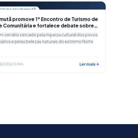
EITURA DE UIRAMUTÃ
amutã promove 1º Encontro de Turismo de
e Comunitária e fortalece debate sobre
envolvimento sustentável em
m cenário cercado pela riqueza cultural dos povos
unidades indígenas
nários e pelas belezas naturais do extremo Norte
5/2026
·
5 min
Ler mais