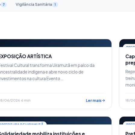
o
Vigilância Sanitária
7
1
PREF
EXPOSIÇÃO ARTÍSTICA
PREFEITURA DE UIRAMUTÃ
Capa
prep
Festival Cultural transforma Uiramutã em palco da
enf
Repr
ancestralidade indígena e abre novo ciclo de
trein
investimentos na cultura Evento…
moni
28/06/2026
·
6 min
Ler mais
18/0
PREFEITURA DE UIRAMUTÃ
PREF
Solidariedade mobiliza instituições e
Pre