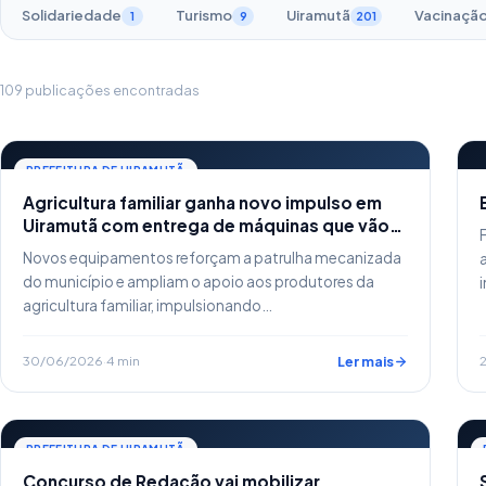
Solidariedade
Turismo
Uiramutã
Vacinaçã
1
9
201
109 publicações encontradas
PREFEITURA DE UIRAMUTÃ
Agricultura familiar ganha novo impulso em
Uiramutã com entrega de máquinas que vão
fortalecer a produção rural
Novos equipamentos reforçam a patrulha mecanizada
do município e ampliam o apoio aos produtores da
agricultura familiar, impulsionando…
30/06/2026
·
4 min
Ler mais
PREFEITURA DE UIRAMUTÃ
Concurso de Redação vai mobilizar