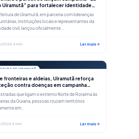
 Uiramutã” para fortalecer identidade
ural e orgulho local
feitura de Uiramutã, em parceria com lideranças
itárias, instituições locais e representantes da
dade civil, lançou oficialmente…
6/2026
·
4 min
Ler mais
EITURA DE UIRAMUTÃ
e fronteiras e aldeias, Uiramutã reforça
teção contra doenças em campanha
rnacional de vacinação
estradas que ligam o extremo Norte de Roraima às
eiras da Guiana, pessoas cruzam territórios
iamente em…
5/2026
·
5 min
Ler mais