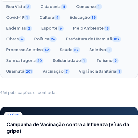
Boa Vista
Cidadania
Concurso
2
11
1
Covid-19
Cultura
Educação
1
4
59
Endemias
Esporte
Meio Ambiente
2
6
15
Obras
Política
Prefeitura de Uiramutã
6
26
109
Processo Seletivo
Saúde
Seletivo
42
87
1
Sem categoria
Solidariedade
Turismo
20
1
9
Uiramutã
Vacinação
Vigilância Sanitária
201
7
1
466 publicações encontradas
SAÚDE
Campanha de Vacinação contra a Influenza (vírus da
gripe)