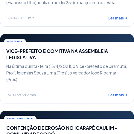
(Francisco filho), realizou no dia 25 de março uma palestra…
17/04/2021
·
1 min
Ler mais
POLÍTICA
VICE-PREFEITO E COMITIVA NA ASSEMBLEIA
LEGISLATIVA
Na última quinta-feira (15/4/2021), o Vice-prefeito de Uiramutã,
Prof. Jeremias Souza Lima (Pros); o Vereador José Ribamar
(Pros);…
16/04/2021
·
2 min
Ler mais
MEIO AMBIENTE
CONTENÇÃO DE EROSÃO NO IGARAPÉ CAULIM –