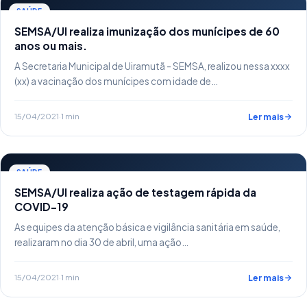
SAÚDE
SEMSA/UI realiza imunização dos munícipes de 60
anos ou mais.
A Secretaria Municipal de Uiramutã - SEMSA, realizou nessa xxxx
(xx) a vacinação dos munícipes com idade de…
15/04/2021
·
1 min
Ler mais
SAÚDE
SEMSA/UI realiza ação de testagem rápida da
COVID-19
As equipes da atenção básica e vigilância sanitária em saúde,
realizaram no dia 30 de abril, uma ação…
15/04/2021
·
1 min
Ler mais