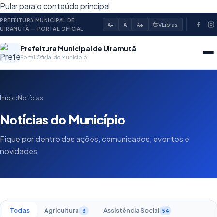
Pular para o conteúdo principal
PREFEITURA MUNICIPAL DE
A-
A
A+
VLibras
UIRAMUTÃ — PORTAL OFICIAL
Prefeitura Municipal de Uiramutã
Portal Oficial do Município
Início
›
Notícias
Notícias do Município
Fique por dentro das ações, comunicados, eventos e
novidades
Todas
Agricultura
Assistência Social
3
54