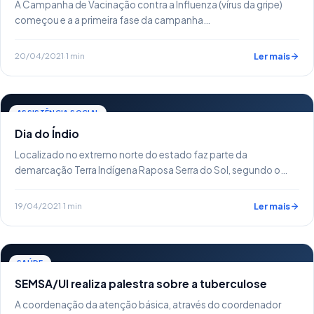
A Campanha de Vacinação contra a Influenza (vírus da gripe)
começou e a a primeira fase da campanha…
20/04/2021
·
1 min
Ler mais
ASSISTÊNCIA SOCIAL
Dia do Índio
Localizado no extremo norte do estado faz parte da
demarcação Terra Indígena Raposa Serra do Sol, segundo o…
19/04/2021
·
1 min
Ler mais
SAÚDE
SEMSA/UI realiza palestra sobre a tuberculose
A coordenação da atenção básica, através do coordenador