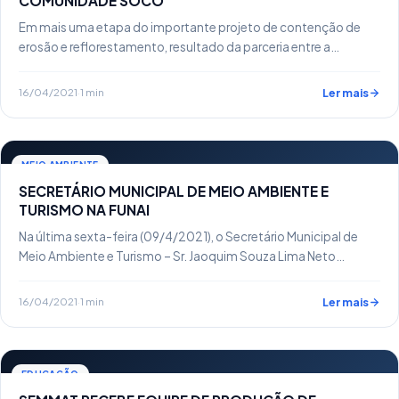
COMUNIDADE SOCÓ
Em mais uma etapa do importante projeto de contenção de
erosão e reflorestamento, resultado da parceria entre a…
16/04/2021
·
1 min
Ler mais
MEIO AMBIENTE
SECRETÁRIO MUNICIPAL DE MEIO AMBIENTE E
TURISMO NA FUNAI
Na última sexta-feira (09/4/2021), o Secretário Municipal de
Meio Ambiente e Turismo – Sr. Jaoquim Souza Lima Neto…
16/04/2021
·
1 min
Ler mais
EDUCAÇÃO