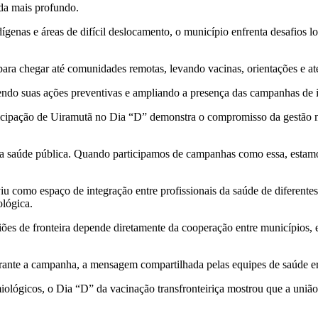
da mais profundo.
nas e áreas de difícil deslocamento, o município enfrenta desafios log
ara chegar até comunidades remotas, levando vacinas, orientações e ate
cendo suas ações preventivas e ampliando a presença das campanhas de
icipação de Uiramutã no Dia “D” demonstra o compromisso da gestão m
a saúde pública. Quando participamos de campanhas como essa, estamos
 como espaço de integração entre profissionais da saúde de diferentes
ológica.
iões de fronteira depende diretamente da cooperação entre municípios, e
nte a campanha, a mensagem compartilhada pelas equipes de saúde era c
iológicos, o Dia “D” da vacinação transfronteiriça mostrou que a uniã