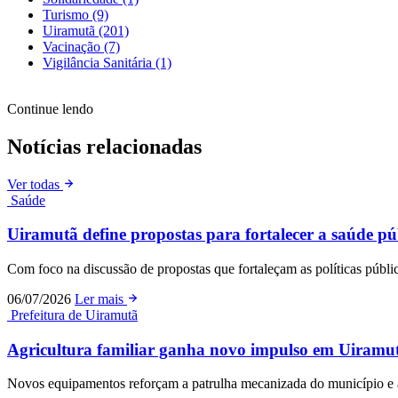
Turismo
(9)
Uiramutã
(201)
Vacinação
(7)
Vigilância Sanitária
(1)
Continue lendo
Notícias relacionadas
Ver todas
Saúde
Uiramutã define propostas para fortalecer a saúde p
Com foco na discussão de propostas que fortaleçam as políticas púb
06/07/2026
Ler mais
Prefeitura de Uiramutã
Agricultura familiar ganha novo impulso em Uiram
Novos equipamentos reforçam a patrulha mecanizada do município e