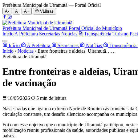
Prefeitura Municipal de Uiramutã — Portal Oficial
A-
A
A+
VLibras
Prefeitura Municipal de Uiramutã
Portal Oficial do Município
Início
A Prefeitura
Secretarias
Notícias
Transparência
Turismo
Pact
Início
A Prefeitura
Secretarias
Notícias
Transparência
Início
›
Notícias
›
Entre fronteiras e aldeias, Uiramutã……
Prefeitura de Uiramutã
Entre fronteiras e aldeias, Uir
de vacinação
18/05/2026
5 min de leitura
Nas estradas que ligam o extremo Norte de Roraima às fronteiras da G
circulação constante, um desafio silencioso acompanha os municípios 
Foi com esse objetivo que o município de Uiramutã participou, nesta
mobilização reuniu profissionais da saúde, autoridades públicas e equ
países.