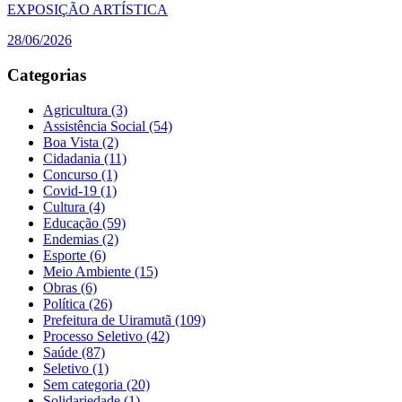
EXPOSIÇÃO ARTÍSTICA
28/06/2026
Categorias
Agricultura
(3)
Assistência Social
(54)
Boa Vista
(2)
Cidadania
(11)
Concurso
(1)
Covid-19
(1)
Cultura
(4)
Educação
(59)
Endemias
(2)
Esporte
(6)
Meio Ambiente
(15)
Obras
(6)
Política
(26)
Prefeitura de Uiramutã
(109)
Processo Seletivo
(42)
Saúde
(87)
Seletivo
(1)
Sem categoria
(20)
Solidariedade
(1)