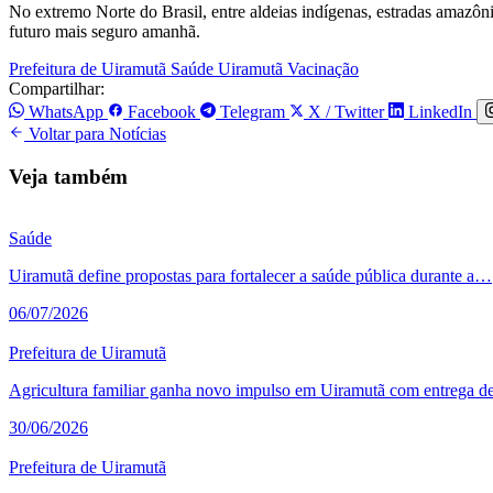
No extremo Norte do Brasil, entre aldeias indígenas, estradas amazôn
futuro mais seguro amanhã.
Prefeitura de Uiramutã
Saúde
Uiramutã
Vacinação
Compartilhar:
WhatsApp
Facebook
Telegram
X / Twitter
LinkedIn
Voltar para Notícias
Veja também
Saúde
Uiramutã define propostas para fortalecer a saúde pública durante a…
06/07/2026
Prefeitura de Uiramutã
Agricultura familiar ganha novo impulso em Uiramutã com entrega 
30/06/2026
Prefeitura de Uiramutã