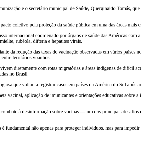
imunização e o secretário municipal de Saúde, Querginaldo Tomás, que
cto coletivo pela proteção da saúde pública em uma das áreas mais est
so internacional coordenado por órgãos de saúde das Américas com a m
lite, rubéola, difteria e hepatites virais.
iante da redução das taxas de vacinação observadas em vários países nos
entre territórios vizinhos.
m diretamente com rotas migratórias e áreas indígenas de difícil aces
adas no Brasil.
giosa que voltou a registrar casos em países da América do Sul após a
ta vacinal, aplicação de imunizantes e orientações educativas sobre a i
 combate à desinformação sobre vacinas — um dos principais desafios e
s é fundamental não apenas para proteger indivíduos, mas para impedir 