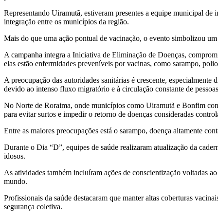
Representando Uiramutã, estiveram presentes a equipe municipal de 
integração entre os municípios da região.
Mais do que uma ação pontual de vacinação, o evento simbolizou um pa
A campanha integra a Iniciativa de Eliminação de Doenças, compromis
elas estão enfermidades preveníveis por vacinas, como sarampo, poliomie
A preocupação das autoridades sanitárias é crescente, especialmente d
devido ao intenso fluxo migratório e à circulação constante de pessoas 
No Norte de Roraima, onde municípios como Uiramutã e Bonfim convive
para evitar surtos e impedir o retorno de doenças consideradas control
Entre as maiores preocupações está o sarampo, doença altamente conta
Durante o Dia “D”, equipes de saúde realizaram atualização da caderne
idosos.
As atividades também incluíram ações de conscientização voltadas ao
mundo.
Profissionais da saúde destacaram que manter altas coberturas vacinai
segurança coletiva.