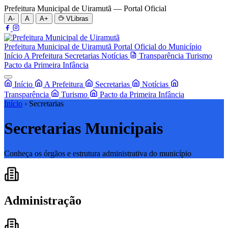
Prefeitura Municipal de Uiramutã — Portal Oficial
A-
A
A+
VLibras
Prefeitura Municipal de Uiramutã
Portal Oficial do Município
Início
A Prefeitura
Secretarias
Notícias
Transparência
Turismo
Pacto da Primeira Infância
Início
A Prefeitura
Secretarias
Notícias
Transparência
Turismo
Pacto da Primeira Infância
Início
›
Secretarias
Secretarias Municipais
Conheça os órgãos e estrutura administrativa do município
Administração