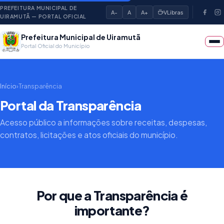
PREFEITURA MUNICIPAL DE
A-
A
A+
VLibras
UIRAMUTÃ — PORTAL OFICIAL
Prefeitura Municipal de Uiramutã
Portal Oficial do Município
Início
›
Transparência
Portal da Transparência
Acesso público a informações sobre receitas, despesas,
contratos, licitações e atos oficiais do município.
Por que a Transparência é
importante?