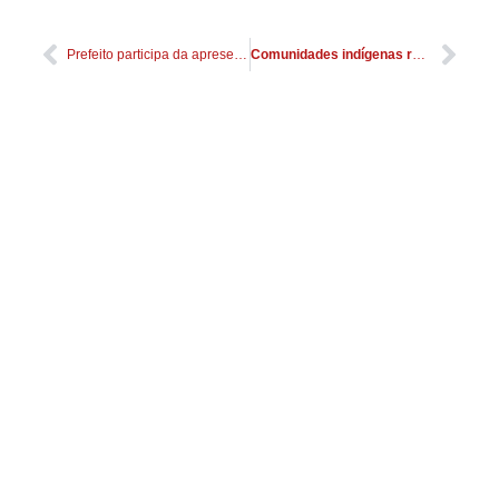
Prefeito participa da apresentação do Plano de Desenvolvimento do Município
Comunidades indígenas recebem pintos e ração para o projeto de aves