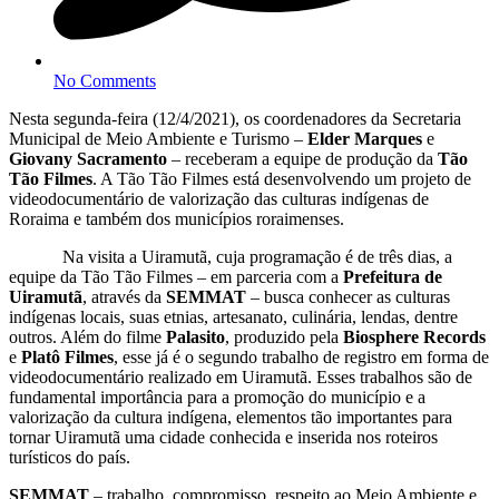
No Comments
Nesta segunda-feira (12/4/2021), os coordenadores da Secretaria
Municipal de Meio Ambiente e Turismo –
Elder Marques
e
Giovany Sacramento
– receberam a equipe de produção da
Tão
Tão Filmes
. A Tão Tão Filmes está desenvolvendo um projeto de
videodocumentário de valorização das culturas indígenas de
Roraima e também dos municípios roraimenses.
Na visita a Uiramutã, cuja programação é de três dias, a
equipe da Tão Tão Filmes – em parceria com a
Prefeitura de
Uiramutã
, através da
SEMMAT
– busca conhecer as culturas
indígenas locais, suas etnias, artesanato, culinária, lendas, dentre
outros. Além do filme
Palasito
, produzido pela
Biosphere Records
e
Platô Filmes
, esse já é o segundo trabalho de registro em forma de
videodocumentário realizado em Uiramutã. Esses trabalhos são de
fundamental importância para a promoção do município e a
valorização da cultura indígena, elementos tão importantes para
tornar Uiramutã uma cidade conhecida e inserida nos roteiros
turísticos do país.
SEMMAT
– trabalho, compromisso, respeito ao Meio Ambiente e